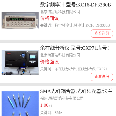
数字频率计 型号:KC16-DF3380B
库号：M407082
北京海富达科技有限公司
价格面议
关键词：数字频率计,频率计,KC16-DF3380B
查看详细
余在线分析仪 型号:CXP71库号：
M358329
北京海富达科技有限公司
价格面议
关键词：余在线分析仪,在线分析仪,CXP71
查看详细
SMA光纤耦合器.光纤适配器/法兰
盘
福州通驰网络科技有限公司
1.00
/个
关键词：SMA