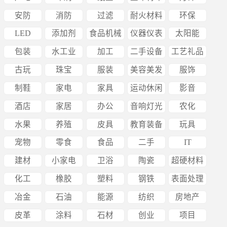
安防
消防
过滤
耐火材料
环保
LED
添加剂
食品机械
仪器仪表
太阳能
包装
水工业
加工
二手设备
工艺礼品
古玩
珠宝
服装
美容美发
服饰
制鞋
家电
家具
运动休闲
影音
酒店
家居
办公
音响灯光
农化
水果
养殖
皮具
教育装备
玩具
宠物
零食
食品
二手
IT
建材
小家电
卫浴
陶瓷
超硬材料
化工
橡胶
塑料
钢铁
表面处理
冶金
石油
能源
纺织
房地产
皮革
涂料
石材
创业
项目