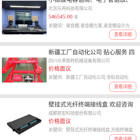
音箱、耳机放大器
北京乐冉科技有限公司
546545.00
/套
关键词：录音棚,录音棚方案,录音棚设计方案,演播室方案
查看详细
新疆工厂自动化公司 贴心服务 四
川众莘旋转机械设备供应
四川众莘旋转机械设备有限公司
价格面议
关键词：新疆工厂自动化公司,非标自动化
查看详细
壁挂式光纤终端接线盒 欢迎咨询
成都前宏科技股份供应
成都前宏科技股份有限公司
价格面议
关键词：壁挂式光纤终端接线盒,光缆终端盒
查看详细