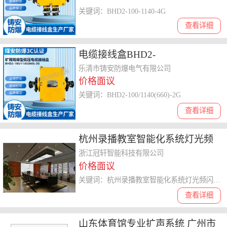
关键词：BHD2-100-1140-4G
查看详细
电缆接线盒BHD2-
100/1140(660)-2G
乐清市铸安防爆电气有限公司
价格面议
关键词：BHD2-100/1140(660)-2G
查看详细
杭州录播教室智能化系统灯光频
闪维修 欢迎咨询 浙江冠轩智能科
浙江冠轩智能科技有限公司
价格面议
技供应
关键词：杭州录播教室智能化系统灯光频闪维修,系统
查看详细
山东体育馆专业扩声系统 广州市