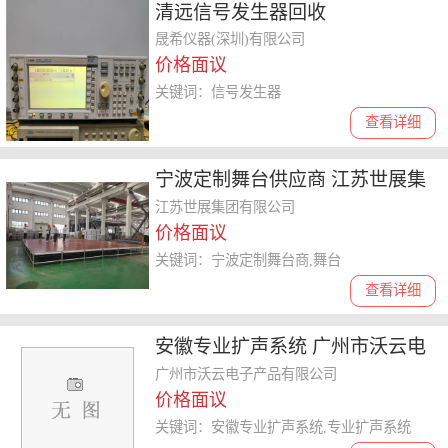
清远信号发生器回收
晟希仪器(深圳)有限公司
价格面议
关键词：信号发生器
查看详细
宁波定制舞台供应商 江苏世展集
团供应
江苏世展集团有限公司
价格面议
关键词：宁波定制舞台商,舞台
查看详细
安徽专业扩声系统 广州市沃云电
子产品供应
广州市沃云电子产品有限公司
价格面议
关键词：安徽专业扩声系统,专业扩声系统