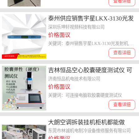
查看详细
泰州供应销售宇星LKX-3130光发
射机 光接收机 光接收机的组成
深圳乐坤轩视频科技有限公司
价格面议
深圳乐坤轩视频科技有限公司
关键词：泰州销售宇星LKX-3130光发射机,光接收机
查看详细
吉林恒品空心胶囊硬度测试仪 可
连接电脑软胶囊硬度测试仪 支持
济南恒品机电技术有限公司
价格面议
软件升级
关键词：可连接电脑软胶囊硬度测试仪
查看详细
大朗空调拆装挂机柜机都能做
东莞市林诚机电制冷设备维修服务有限公司
价格面议