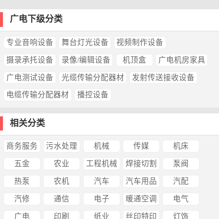
广电下级分类
专业音响设备
舞台灯光设备
视频制作设备
摄录承托设备
录像/编辑设备
机顶盒
广电机房家具
广电测试设备
光缆传输分配器材
发射传送接收设备
电缆传输分配器材
播控设备
相关分类
商务服务
污水处理
机械
传媒
机床
五金
农业
工程机械
焊接切割
泵阀
热泵
农机
汽车
汽车用品
汽配
汽修
通信
电子
暖通空调
电气
广电
印刷
纸业
丝印特印
灯饰