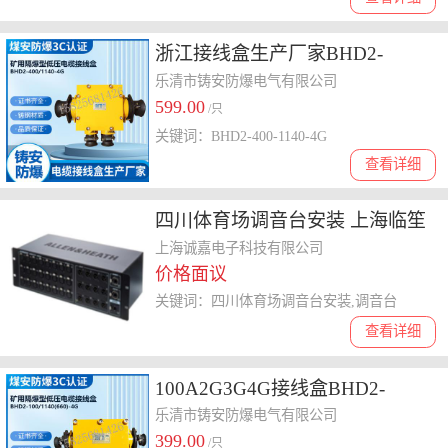
浙江接线盒生产厂家BHD2-
400/1140-4G铸钢接线盒400A四
乐清市铸安防爆电气有限公司
599.00
通接线盒
/只
关键词：BHD2-400-1140-4G
查看详细
四川体育场调音台安装 上海临笙
一拍实业有限公司供应
上海诚嘉电子科技有限公司
价格面议
关键词：四川体育场调音台安装,调音台
查看详细
100A2G3G4G接线盒BHD2-
100/1140(660)-4G煤安证防爆证接
乐清市铸安防爆电气有限公司
399.00
线盒
/只